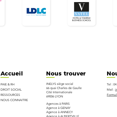
Toutes nos fonctionnalités
Accueil
Nous trouver
Nou
INELYS siège social
PAIE & RH
Tel : 04
66 quai Charles de Gaulle
DROIT SOCIAL
Mail :
i
Cité Internationale
RESSOURCES
Formula
69006 LYON
NOUS CONNAITRE
Agences à PARIS
Agence à GENAY
Agence à ANNECY
Agence à ALBERTVILLE