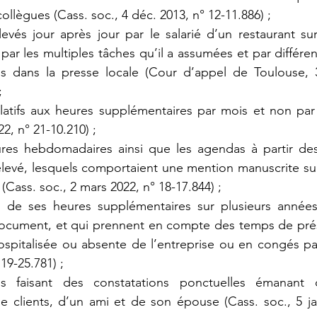
collègues (Cass. soc., 4 déc. 2013, n° 12-11.886) ;
levés jour après jour par le salarié d’un restaurant su
par les multiples tâches qu’il a assumées et par différe
us dans la presse locale (Cour d’appel de Toulouse, 3
;
latifs aux heures supplémentaires par mois et non par
2, n° 21-10.210) ;
res hebdomadaires ainsi que les agendas à partir desq
relevé, lesquels comportaient une mention manuscrite sur
 (Cass. soc., 2 mars 2022, n° 18-17.844) ;
e ses heures supplémentaires sur plusieurs années, s
ocument, et qui prennent en compte des temps de prés
hospitalisée ou absente de l’entreprise ou en congés pay
 19-25.781) ;
ns faisant des constatations ponctuelles émanant d
 clients, d’un ami et de son épouse (Cass. soc., 5 ja