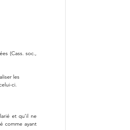
ées (Cass. soc., 
liser les
elui-ci.
rié et qu’il ne 
éré comme ayant 