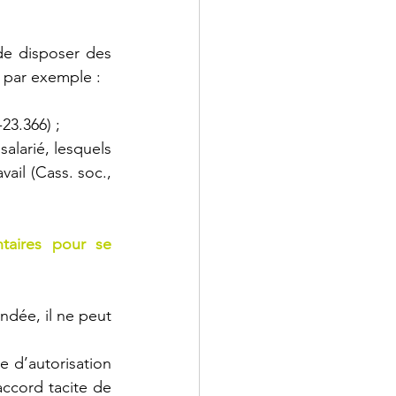
e disposer des 
é par exemple :
-23.366) ;
alarié, lesquels 
il (Cass. soc., 
taires pour se 
dée, il ne peut 
 d’autorisation 
accord tacite de 