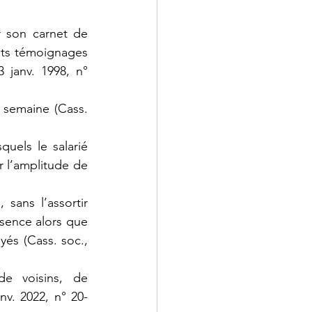
r son carnet de 
nts témoignages 
 janv. 1998, n° 
 semaine (Cass. 
uels le salarié 
 l’amplitude de 
ans l’assortir 
ence alors que 
és (Cass. soc., 
e voisins, de 
nv. 2022, n° 20-