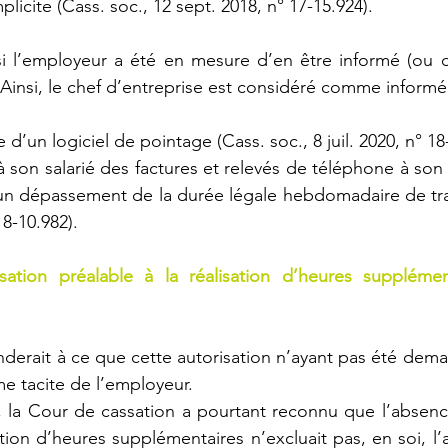
icite (Cass. soc., 12 sept. 2018, n° 17-15.924).
i l’employeur a été en mesure d’en être informé (ou d
 Ainsi, le chef d’entreprise est considéré comme inform
 d’un logiciel de pointage (Cass. soc., 8 juil. 2020, n° 18
à son salarié des factures et relevés de téléphone à son s
un dépassement de la durée légale hebdomadaire de trava
18-10.982).
ation préalable à la réalisation d’heures supplémen
rait à ce que cette autorisation n’ayant pas été deman
e tacite de l’employeur.
, la Cour de cassation a pourtant reconnu que l’absence
ation d’heures supplémentaires n’excluait pas, en soi, l’