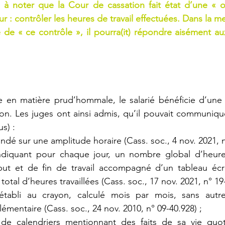
à à noter que la Cour de cassation fait état d’une « ob
 : contrôler les heures de travail effectuées. Dans la me
e de « ce contrôle », il pourra(it) répondre aisément 
e en matière prud’hommale, le salarié bénéficie d’une 
on. Les juges ont ainsi admis, qu’il pouvait communiqu
s) :
é sur une amplitude horaire (Cass. soc., 4 nov. 2021, n°
ndiquant pour chaque jour, un nombre global d’heures
but et de fin de travail accompagné d’un tableau écri
 total d’heures travaillées (Cass. soc., 17 nov. 2021, n° 19
abli au crayon, calculé mois par mois, sans autre 
émentaire (Cass. soc., 24 nov. 2010, n° 09-40.928) ;
de calendriers mentionnant des faits de sa vie quot