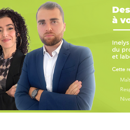
Des
à v
Inely
du p
et lab
Cette r
Maît
Res
Niv