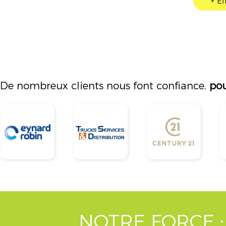
+ Ef
De nombreux clients nous font confiance,
pou
NOTRE FORCE 