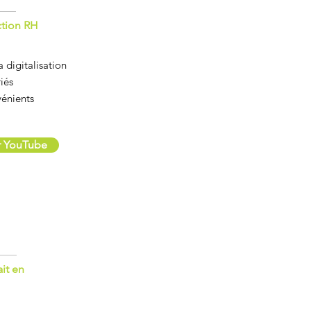
ction RH
a digitalisation
iés
vénients
ur YouTube
ait en