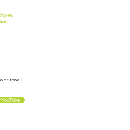
tiques,
tion
 de travail
ur YouTube