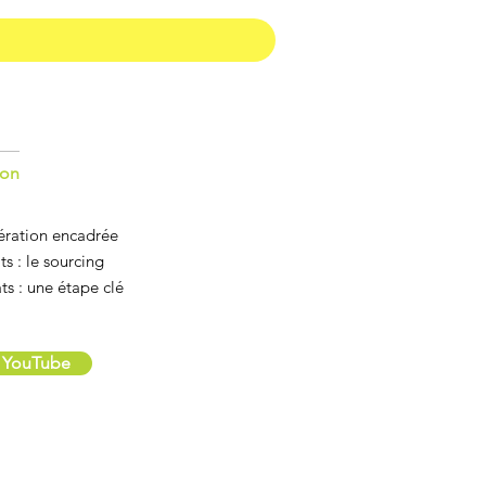
ion
ération encadrée
s : le sourcing
ts : une étape clé
r YouTube