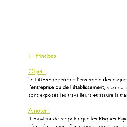
1 - Principes
Objet :
Le DUERP répertorie l’ensemble 
des risque
l’entreprise ou de l’établissement
, y compr
sont exposés les travailleurs et assure la tra
A noter :
Il convient de rappeler que 
les Risques Psy
d’une évaluation. Ces risques correspondent