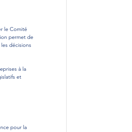
er le Comité 
tion permet de 
 les décisions 
eprises à la 
latifs et 
ence pour la 