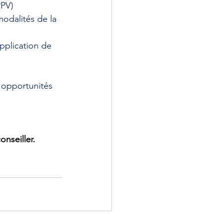
PPV)
modalités de la 
pplication de 
 opportunités 
nseiller.