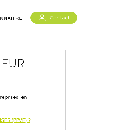
Contact
NNAITRE
LEUR
reprises, en 
ES (PPVE) ?