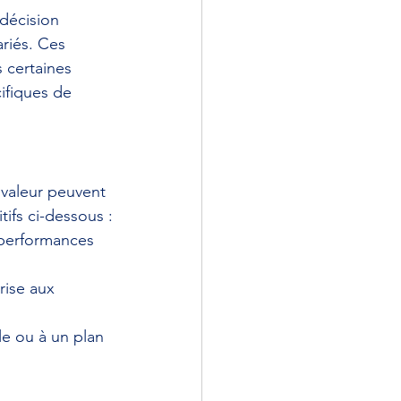
décision 
ariés. Ces 
 certaines 
ifiques de 
 valeur peuvent 
ifs ci-dessous :
 performances 
rise aux 
le ou à un plan 