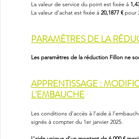
La valeur de service du point est fixée à 
1,4
La valeur d’achat est fixée à 
20,1877
€
 pour 
PARAMÈTRES DE LA RÉDU
Les paramètres de la réduction Fillon ne s
APPRENTISSAGE : MODIFIC
L'EMBAUCHE
Les conditions d’accès à l’aide à l’embauch
signés à compter du 1er janvier 2025.
L’aide unique d’un montant de 6 000 € maxi