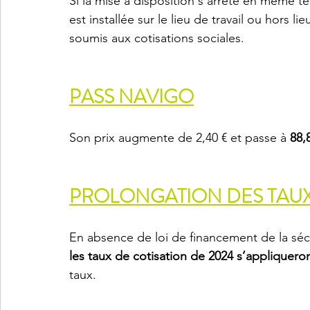
Si la mise à disposition s’arrête en même t
est installée sur le lieu de travail ou hors li
soumis aux cotisations sociales.
PASS NAVIGO
Son prix augmente de 2,40 € et passe à 
88,
PROLONGATION DES TAUX 
En absence de loi de financement de la sécur
les taux de cotisation de 2024 s’appliquero
taux.