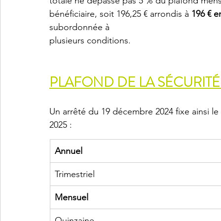
totale ne dépasse pas 5 % du plafond mensu
bénéficiaire, soit 196,25 € arrondis à 
196 € e
subordonnée à
plusieurs conditions.
PLAFOND DE LA SÉCURITÉ
Un arrêté du 19 décembre 2024 fixe ainsi le
2025 :
Annuel
Trimestriel
Mensuel
Quinzaine